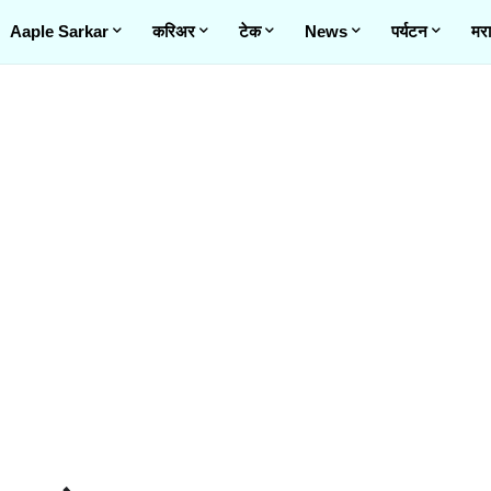
Aaple Sarkar
करिअर
टेक
News
पर्यटन
मरा