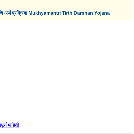
लाभ आणि अर्ज प्रक्रिया Mukhyamantri Tirth Darshan Yojana
र्ण माहिती