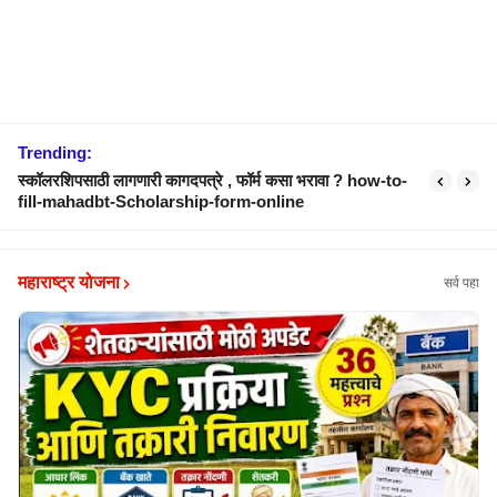
Trending:
स्कॉलरशिपसाठी लागणारी कागदपत्रे , फॉर्म कसा भरावा ? how-to-
iibf bc exam question mock test
fill-mahadbt-Scholarship-form-online
महाराष्ट्र योजना
सर्व पहा