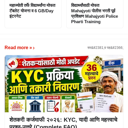
महाज्योती तर्फे विद्यार्थ्यांना मोफत
विद्यार्थ्यांसाठी मोफत
टॅबलेट योजना व 6 GB/Day
Mahajyoti पोलीस भरती पूर्व
इंटरनेट
प्रशिक्षण Mahajyoti Police
Pharti Training
Read more »
सर&#2381;व पह&#2366;
शेतकरी कर्जमाफी २०२६: KYC, यादी आणि महत्त्वाचे
प्रश्न-उत्तरे (Complete FAQ)