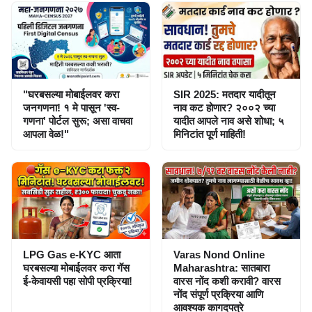
"घरबसल्या मोबाईलवर करा
SIR 2025: मतदार यादीतून
जनगणना! १ मे पासून 'स्व-
नाव कट होणार? २००२ च्या
गणना' पोर्टल सुरू; असा वाचवा
यादीत आपले नाव असे शोधा; ५
आपला वेळ!"
मिनिटांत पूर्ण माहिती!
LPG Gas e-KYC आता
Varas Nond Online
घरबसल्या मोबाईलवर करा गॅस
Maharashtra: सातबारा
ई-केवायसी पहा सोपी प्रक्रिया!
वारस नोंद कशी करावी? वारस
नोंद संपूर्ण प्रक्रिया आणि
आवश्यक कागदपत्रे