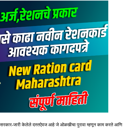
हे सरकार-जारी केलेले दस्तऐवज आहे जे ओळखीचा पुरावा म्हणून काम करते आणि