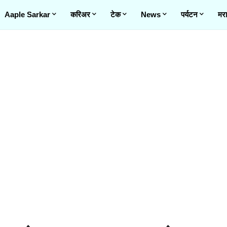
Aaple Sarkar
करिअर
टेक
News
पर्यटन
मरा